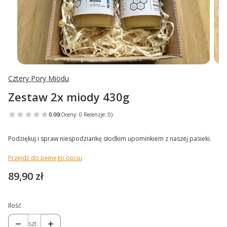
Cztery Pory Miodu
Zestaw 2x miody 430g
0.00
(Oceny: 0 Recenzje: 0)
Podziękuj i spraw niespodziankę słodkim upominkiem z naszej pasieki.
Przejdź do pełnego opisu
Cena
89,90 zł
Ilość
szt.