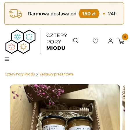
Produk
Otwórz wyszukiwarkę
Szukaj
Ulubione
Zaloguj się
Koszy
Menu
Cztery Pory Miodu
Zestawy prezentowe