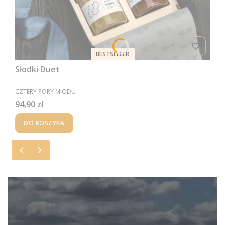
BESTSELLER
Słodki Duet
PRODUCENT
CZTERY PORY MIODU
Cena
94,90 zł
DO KOSZYKA