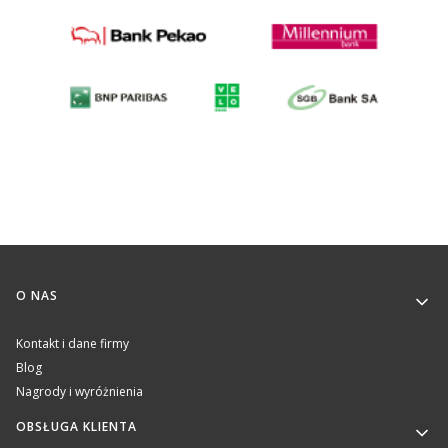
Linki w stopce
O NAS
Kontakt i dane firmy
Blog
Nagrody i wyróżnienia
OBSŁUGA KLIENTA