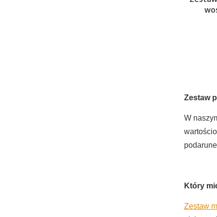
wos
Zestaw p
W naszym
wartości
podarunek
Który mi
Zestaw m