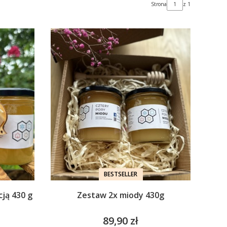
Strona
z 1
BESTSELLER
cją 430 g
Zestaw 2x miody 430g
89,90 zł
Cena