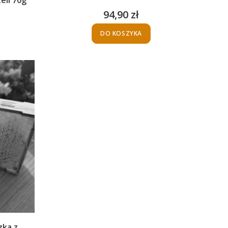
94,90 zł
Cena
DO KOSZYKA
zka z