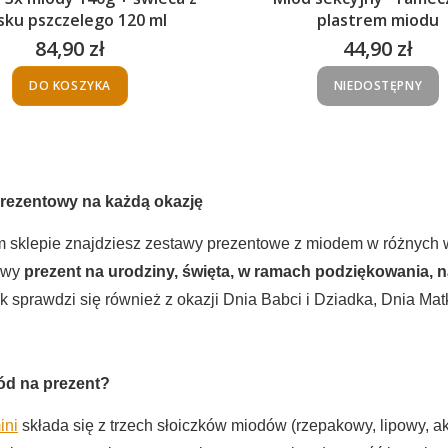
ku pszczelego 120 ml
plastrem miodu
84,90 zł
44,90 zł
Cena
Cena
DO KOSZYKA
NIEDOSTĘPNY
rezentowy na każdą okazję
 sklepie znajdziesz zestawy prezentowe z miodem w różnych w
owy
prezent na urodziny,
święta,
w ramach podziękowania, na 
 sprawdzi się również z okazji Dnia Babci i Dziadka, Dnia Matk
ód na prezent?
ini
składa się z trzech słoiczków miodów (rzepakowy, lipowy, a