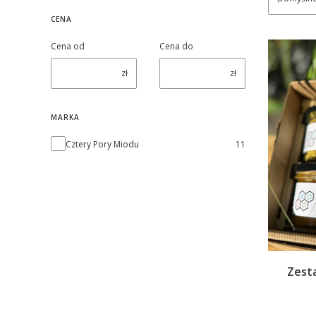
CENA
Cena od
Cena do
zł
zł
MARKA
Marka
Cztery Pory Miodu
11
Zesta