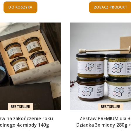
DO KOSZYKA
ZOBACZ PRODUKT
BESTSELLER
BESTSELLER
aw na zakończenie roku
Zestaw PREMIUM dla Ba
olnego 4x miody 140g
Dziadka 3x miody 280g +