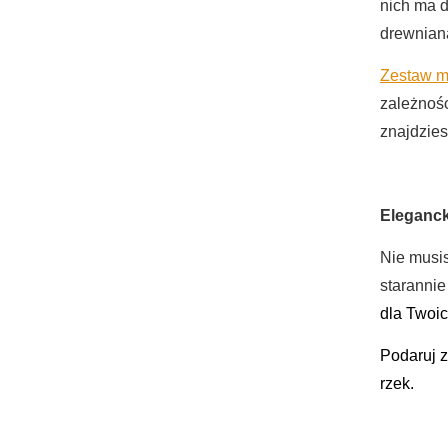
nich ma 
drewnian
Zestaw 
zależnośc
znajdzie
Eleganc
Nie musis
staranni
dla Twoic
P
odaruj 
rzek.