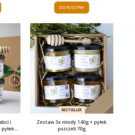
DO KOSZYKA
BESTSELLER
bci i
Zestaw 3x miody 140g + pyłek
 pyłek
pszczeli 70g