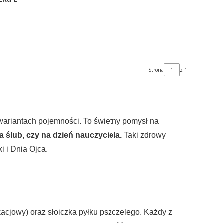
Strona
z 1
ariantach pojemności. To świetny pomysł na
ślub, czy na dzień nauczyciela.
Taki zdrowy
i i Dnia Ojca.
kacjowy) oraz słoiczka pyłku pszczelego. Każdy z