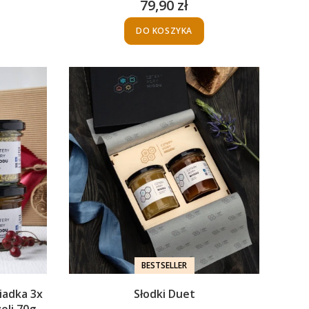
79,90 zł
Cena
DO KOSZYKA
BESTSELLER
iadka 3x
Słodki Duet
eli 70g