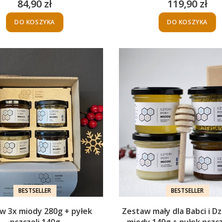
pszczeli 130g
84,90 zł
119,90 zł
Cena
Cena
DO KOSZYKA
DO KOSZYKA
BESTSELLER
BESTSELLER
w 3x miody 280g + pyłek
Zestaw mały dla Babci i Dz
pszczeli 140g
miody 140g + pyłek pszcz