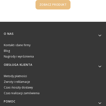
ZOBACZ PRODUKT
Linki w stopce
O NAS
Kontakt i dane firmy
Blog
Nagrody i wyróżnienia
OBSŁUGA KLIENTA
Metody płatności
Zwroty i reklamacje
Czas i koszty dostawy
Czas realizacji zamówienia
POMOC