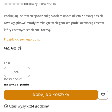
0.00
(Oceny: 0 Recenzje: 0)
Podziękuj i spraw niespodziankę słodkim upominkiem z naszej pasieki.
Dwa wyjątkowe miody zamknięte w eleganckim pudełku tworzą zestaw,
który zachwyca smakiem i formą.
Przejdź do pełnego opisu
Cena
94,90 zł
Ilość
szt.
Dostępność:
na wyczerpaniu
DODAJ DO KOSZYKA
Czas wysyłki:
24 godziny