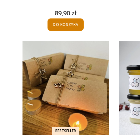
89,90 zł
Cena
DO KOSZYKA
BESTSELLER