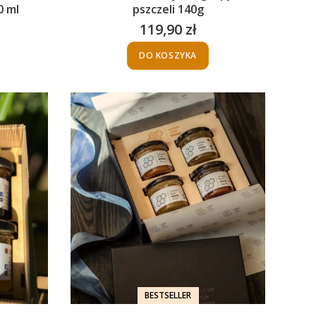
0 ml
pszczeli 140g
119,90 zł
Cena
DO KOSZYKA
BESTSELLER