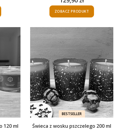
129,90 zł
Cena
ZOBACZ PRODUKT
BESTSELLER
o 120 ml
Świeca z wosku pszczelego 200 ml