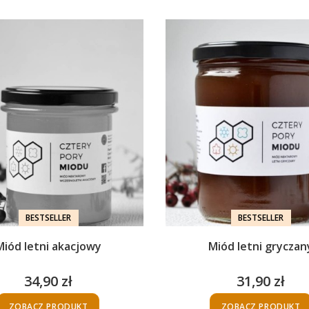
BESTSELLER
BESTSELLER
Miód letni akacjowy
Miód letni gryczan
34,90 zł
31,90 zł
Cena
Cena
ZOBACZ PRODUKT
ZOBACZ PRODUKT