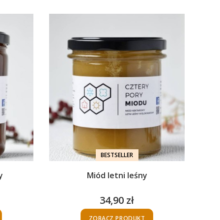
BESTSELLER
y
Miód letni leśny
34,90 zł
Cena
ZOBACZ PRODUKT