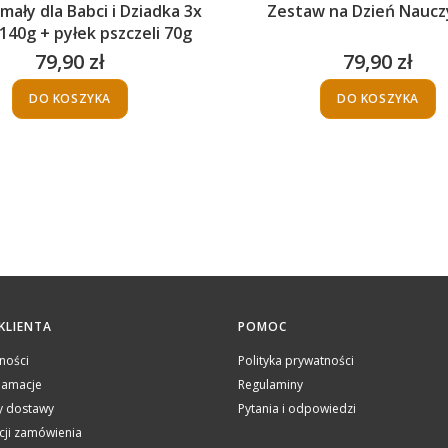
mały dla Babci i Dziadka 3x
Zestaw na Dzień Naucz
140g + pyłek pszczeli 70g
79,90 zł
79,90 zł
Cena
Cena
DO KOSZYKA
DO KOSZYKA
KLIENTA
POMOC
ności
Polityka prywatności
klamacje
Regulaminy
ty dostawy
Pytania i odpowiedzi
acji zamówienia