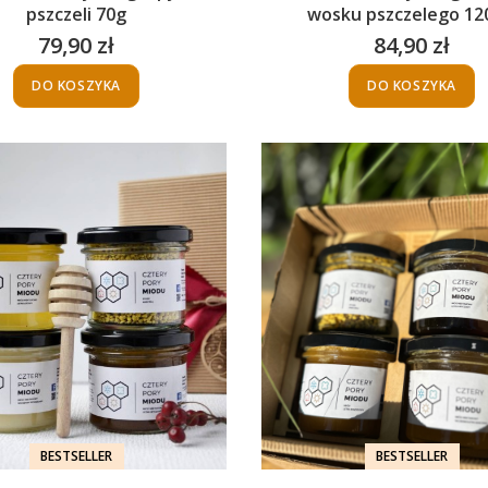
pszczeli 70g
wosku pszczelego 12
79,90 zł
84,90 zł
Cena
Cena
DO KOSZYKA
DO KOSZYKA
BESTSELLER
BESTSELLER