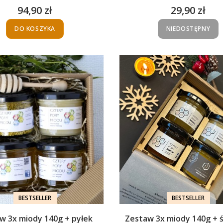
94,90 zł
29,90 zł
Cena
Cena
DO KOSZYKA
NIEDOSTĘPNY
BESTSELLER
BESTSELLER
w 3x miody 140g + pyłek
Zestaw 3x miody 140g + ś