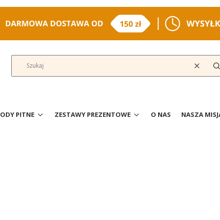
Wyczyść
S
ODY PITNE
ZESTAWY PREZENTOWE
O NAS
NASZA MISJ