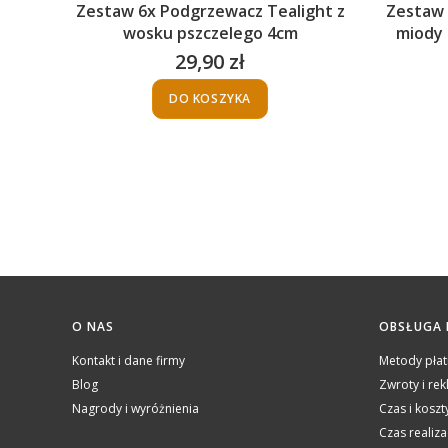
Zestaw 6x Podgrzewacz Tealight z
Zestaw 
wosku pszczelego 4cm
miody 
29,90 zł
Cena
DO KOSZYKA
Linki w stopce
O NAS
OBSŁUGA 
Kontakt i dane firmy
Metody płat
Blog
Zwroty i re
Nagrody i wyróżnienia
Czas i kosz
Czas realiz