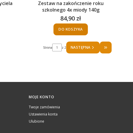
yciela
Zestaw na zakończenie roku
szkolnego 4x miody 140g
84,90 zł
Cena
DO KOSZYKA
NASTĘPNA
Strona
z 2
PRZEJDŹ DO O
MOJE KONTO
Twoje zamówienia
Ustawienia konta
Ulubione