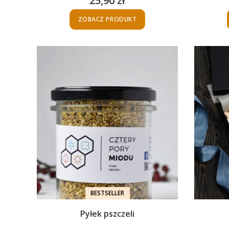
25,90 zł
Cena
ZOBACZ PRODUKT
BESTSELLER
Pyłek pszczeli