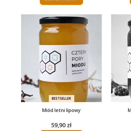
BESTSELLER
Miód letni lipowy
M
59,90 zł
Cena