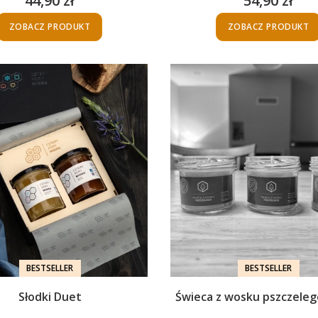
44,90 zł
54,90 zł
Cena
Cena
ZOBACZ PRODUKT
ZOBACZ PRODUKT
BESTSELLER
BESTSELLER
Słodki Duet
Świeca z wosku pszczeleg