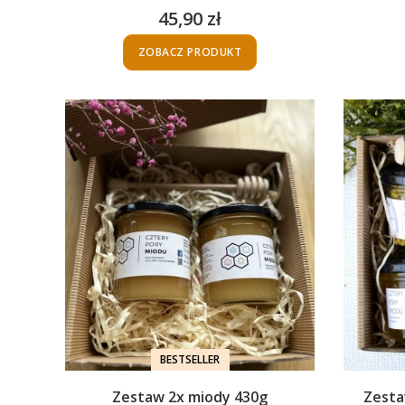
45,90 zł
Cena
ZOBACZ PRODUKT
BESTSELLER
Zestaw 2x miody 430g
Zesta