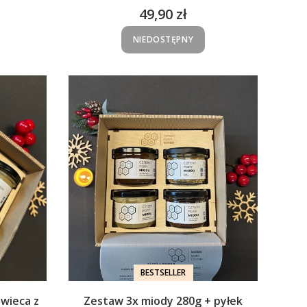
49,90 zł
Cena
NIEDOSTĘPNY
BESTSELLER
wieca z
Zestaw 3x miody 280g + pyłek