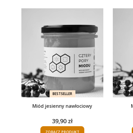
BESTSELLER
Miód jesienny nawłociowy
39,90 zł
Cena
ZOBACZ PRODUKT