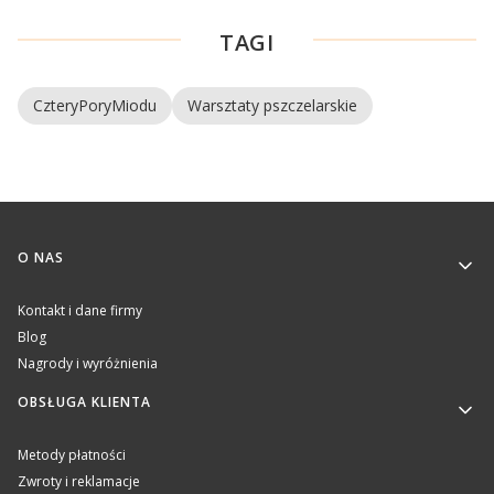
TAGI
CzteryPoryMiodu
Warsztaty pszczelarskie
Linki w stopce
O NAS
Kontakt i dane firmy
Blog
Nagrody i wyróżnienia
OBSŁUGA KLIENTA
Metody płatności
Zwroty i reklamacje