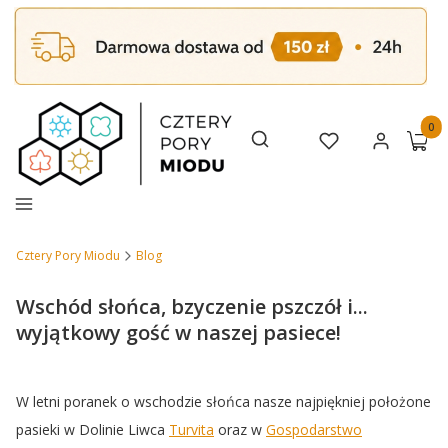
Produk
Otwórz wyszukiwarkę
Szukaj
Ulubione
Zaloguj się
Koszy
Menu
Cztery Pory Miodu
Blog
Wschód słońca, bzyczenie pszczół i...
wyjątkowy gość w naszej pasiece!
W letni poranek o wschodzie słońca nasze najpiękniej położone
pasieki w Dolinie Liwca
Turvita
oraz w
Gospodarstwo