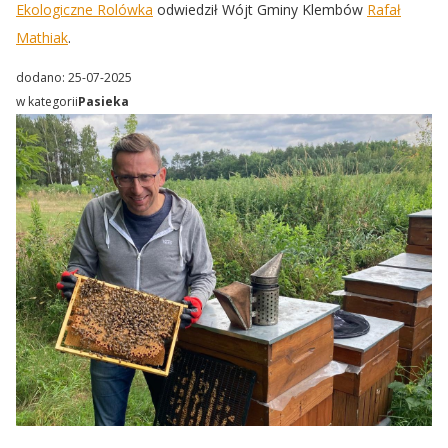
Ekologiczne Rolówka
odwiedził Wójt Gminy Klembów
Rafał
Mathiak
.
dodano: 25-07-2025
w kategorii
Pasieka