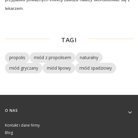
lekarzem.
TAGI
propolis
miód z propolisem
naturalny
miód gryczany
miód lipowy
miód spadziowy
Linki w stopce
O NAS
Kontakt i dane firmy
Blog