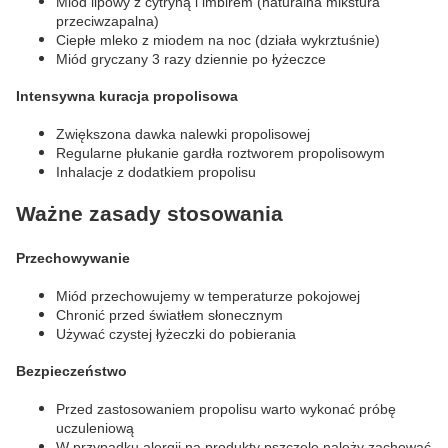
Miód lipowy z cytryną i imbirem (naturalna mikstura
przeciwzapalna)
Ciepłe mleko z miodem na noc (działa wykrztuśnie)
Miód gryczany 3 razy dziennie po łyżeczce
Intensywna kuracja propolisowa
Zwiększona dawka nalewki propolisowej
Regularne płukanie gardła roztworem propolisowym
Inhalacje z dodatkiem propolisu
Ważne zasady stosowania
Przechowywanie
Miód przechowujemy w temperaturze pokojowej
Chronić przed światłem słonecznym
Używać czystej łyżeczki do pobierania
Bezpieczeństwo
Przed zastosowaniem propolisu warto wykonać próbę
uczuleniową
W przypadku alergii na produkty pszczele należy zachować