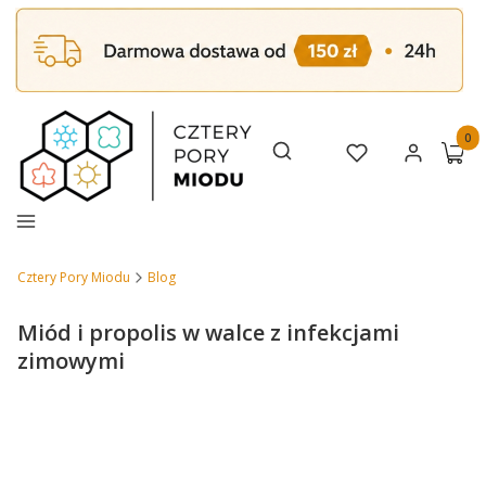
Produk
Otwórz wyszukiwarkę
Szukaj
Ulubione
Zaloguj się
Koszy
Menu
Cztery Pory Miodu
Blog
Miód i propolis w walce z infekcjami
zimowymi