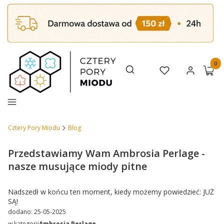
Produk
Otwórz wyszukiwarkę
Szukaj
Ulubione
Zaloguj się
Koszy
Menu
Cztery Pory Miodu
Blog
Przedstawiamy Wam Ambrosia Perlage -
nasze musujące miody pitne
Nadszedł w końcu ten moment, kiedy możemy powiedzieć: JUŻ
SĄ!
dodano: 25-05-2025
w kategorii
Ambrosia Perlage