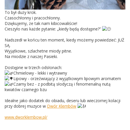
To był duży krok.
Czasochłonny i pracochłonny.
Dziękujemy, że tak nam kibicowaliście!
Cieszyło nas każde pytanie: „kiedy będą dostępne?”
Nadszedł w końcu ten moment, kiedy możemy powiedzieć: JUŻ
SĄ.
Wyjątkowe, szlachetne miody pitne.
Na miodzie z naszej Pasieki.
Dostępne w trzech odsłonach:
Chmielowy - lekki i wytrawny
Lipowy - orzeźwiający z wyjątkowym lipowym aromatem
Czarny bez - z podbitą słodyczą i fenomenalną nutą
kwiatów czarnego bzu
Idealne jako dodatek do obiadu, deseru lub wieczornej kolacji
przy dobrej muzyce w
Dwór Klembów
www.dworklembow.pl/