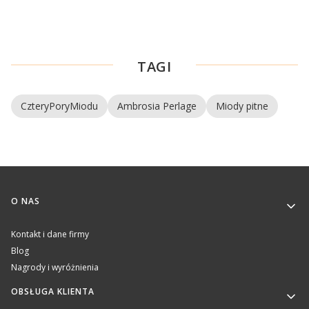
TAGI
CzteryPoryMiodu
Ambrosia Perlage
Miody pitne
Linki w stopce
O NAS
Kontakt i dane firmy
Blog
Nagrody i wyróżnienia
OBSŁUGA KLIENTA