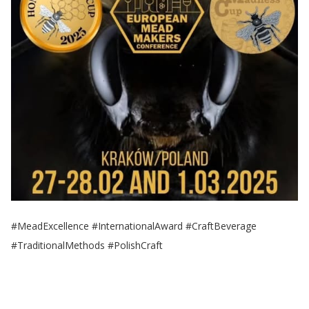
#MeadExcellence #InternationalAward #CraftBeverage
#TraditionalMethods #PolishCraft