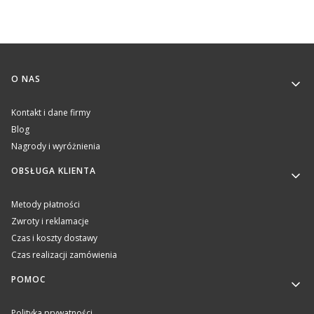
Linki w stopce
O NAS
Kontakt i dane firmy
Blog
Nagrody i wyróżnienia
OBSŁUGA KLIENTA
Metody płatności
Zwroty i reklamacje
Czas i koszty dostawy
Czas realizacji zamówienia
POMOC
Polityka prywatności