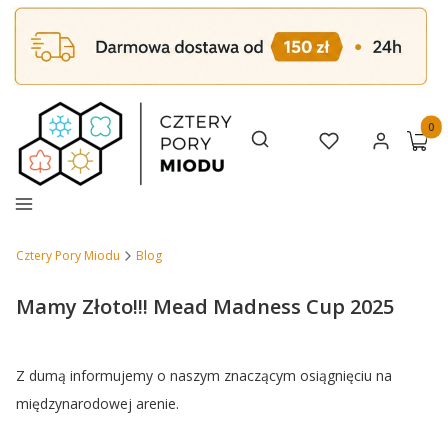
Produk
Otwórz wyszukiwarkę
Szukaj
Ulubione
Zaloguj się
Koszy
Menu
Cztery Pory Miodu
Blog
Mamy Złoto!!! Mead Madness Cup 2025
Z dumą informujemy o naszym znaczącym osiągnięciu na
międzynarodowej arenie.