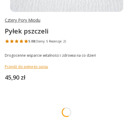
Cztery Pory Miodu
Pyłek pszczeli
5.00
(Oceny: 5 Recenzje: 2)
Drogocenne wsparcie witalności i zdrowia na co dzień
Przejdź do pełnego opisu
Cena
45,90 zł
Wybierz wariant produktu:
Poszczególne warianty mogą różnić się ceną
*
Waga
Wybierz