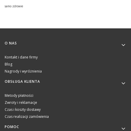
samo zdrowie
Linki w stopce
O NAS
Kontakt i dane firmy
Blog
Nagrody i wyróżnienia
OBSŁUGA KLIENTA
Metody płatności
Zwroty i reklamacje
Czas i koszty dostawy
Czas realizacji zamówienia
POMOC