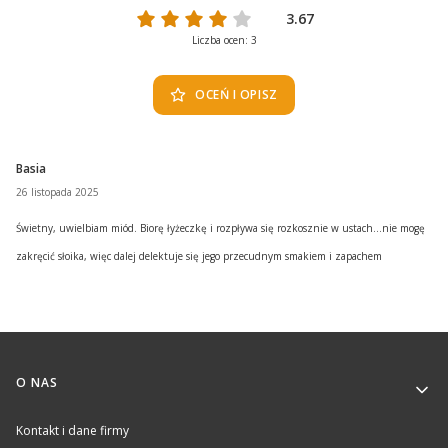
3.67
Liczba ocen: 3
OCEŃ I OPISZ
Basia
26 listopada 2025
Świetny, uwielbiam miód. Biorę łyżeczkę i rozpływa się rozkosznie w ustach...nie mogę
zakręcić słoika, więc dalej delektuje się jego przecudnym smakiem i zapachem
Linki w stopce
O NAS
Kontakt i dane firmy