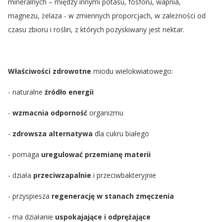
mineralnych – między innymi potasu, fosforu, wapnia,
magnezu, żelaza - w zmiennych proporcjach, w zależności od
czasu zbioru i roślin, z których pozyskiwany jest nektar.
Właściwości zdrowotne
miodu wielokwiatowego:
- naturalne
źródło energii
-
wzmacnia odporność
organizmu
-
zdrowsza alternatywa
dla cukru białego
- pomaga
uregulować przemianę materii
- działa
przeciwzapalnie
i przeciwbakteryjnie
- przyspiesza
regenerację w stanach zmęczenia
- ma działanie
uspokajające i odprężające