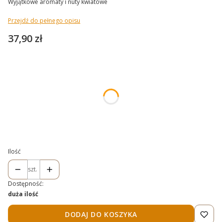
Wyjątkowe aromaty i nuty kwiatowe
Przejdź do pełnego opisu
Cena
37,90 zł
Wybierz wariant produktu:
Poszczególne warianty mogą różnić się ceną
*
Waga
Wybierz
Ilość
szt.
Dostępność:
duża ilość
DODAJ DO KOSZYKA